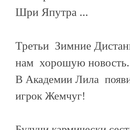
Шри Япутра ...
Третьи Зимние Дистан
нам хорошую новость.
В Академии Лила появи
игрок Жемчуг!
Будучи кармически сест