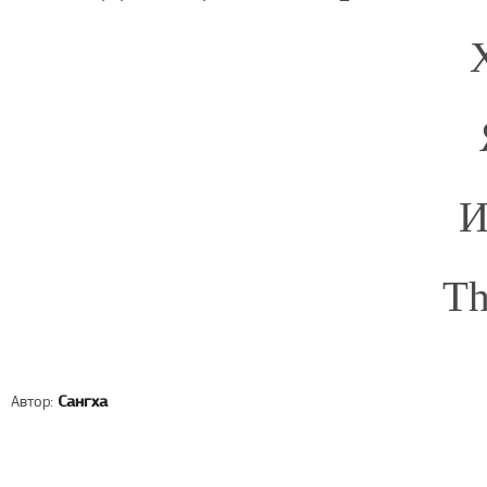
И
Th
Автор:
Сангха