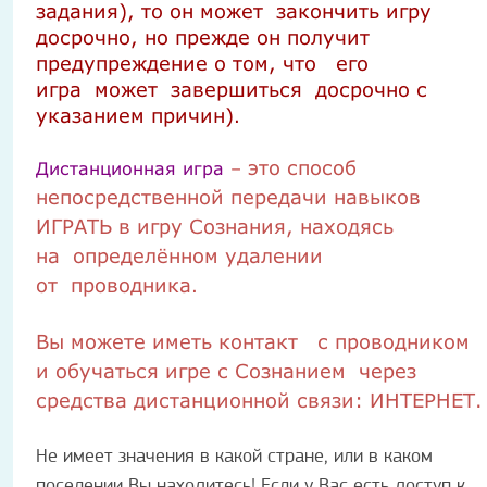
задания), то он может
закончить игру
досрочно, но прежде он получит
предупреждение о том, что
его
игра
может
завершиться
досрочно
с
указанием причин)
.
это
способ
Дистанционная игра
–
непосредственной передачи навыков
ИГРАТЬ в игру Сознания,
находясь
на
определённом удалении
от
проводника
.
Вы можете иметь контакт
с проводником
и обучаться игре с
C
ознанием
через
средства дистанционной связи: ИНТЕРНЕТ.
Не имеет значения в какой стране, или в каком
поселении Вы находитесь! Если у Вас есть доступ к