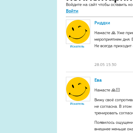
Войдите на сайт чтобы оставить к
Войти
Риддхи
Намасте 🙏 Уже при
мероприятием дня. В
Не всегда приходит 
Искатель
28.05 15:30
Ева
Намасте
🙏🏻
Вижу своё сопротив
Искатель
не согласна. В это
тренировать соглас
Появилось ощущение
внешнее меньше ок