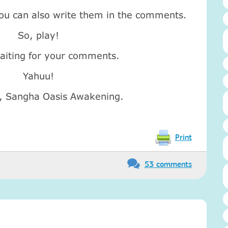
ou can also write them in the comments.
So, play!
aiting for your comments.
Yahuu!
, Sangha Oasis Awakening.
Print
53 comments