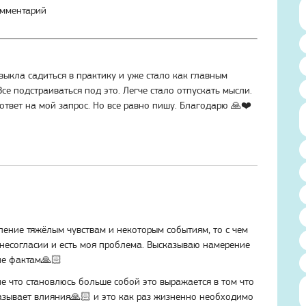
омментарий
выкла садиться в практику и уже стало как главным
се подстраиваться под это. Легче стало отпускать мысли.
ответ на мой запрос. Но все равно пишу. Благодарю 🙏❤️
ление тяжёлым чувствам и некоторым событиям, то с чем
м несогласии и есть моя проблема. Высказываю намерение
ие фактам
🙏🏻
 что становлюсь больше собой это выражается в том что
азывает влияния
🙏🏻
и это как раз жизненно необходимо