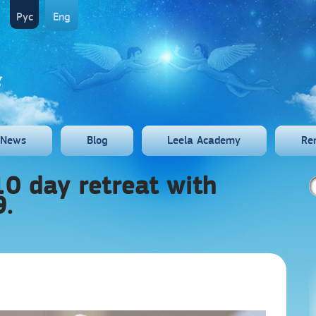
Рус
Eng
News
Blog
Leela Academy
Re
0 day retreat with
.