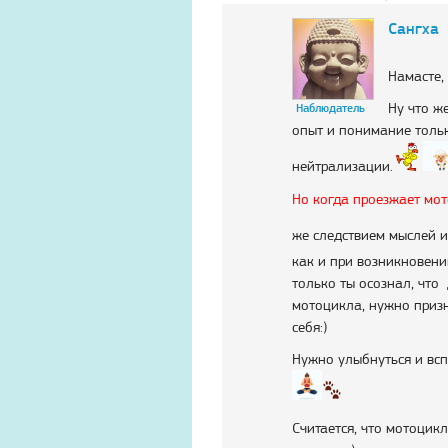
Сангха
Намасте,
Ну что ж
Наблюдатель
опыт и понимание тольк
нейтрализации.
Но когда проезжает мот
же следствием мыслей и
как и при возникновен
только ты осознал, чт
мотоцикла, нужно призн
себя:)
Нужно улыбнуться и вс
Считается, что мотоцик