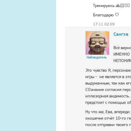
Тренируюсь
🙏🏻🧘‍♀️
Благодарю
🤍
17.11 02:09
Сангха
Всё верно
ИМЕННО 
Наблюдатель
НЕПОНИМА
Это чувство Я, персона
игры - не является в эт
выдуманным, так как ег
Атма-Вичара 2 (10.2020)
Атма-Вичара 2 (10.202
СОзнание согласия перс
иллюзорная видимость..
предстоит с помощью о
Ну что же, Ева, вперед
окошечке отчёт 10-го г
после отправки твоего п