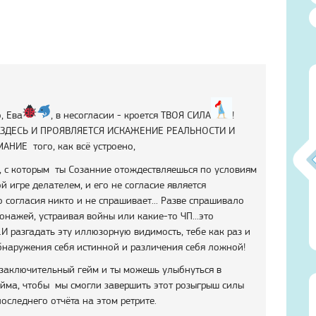
, Ева
, в несогласии - кроется ТВОЯ СИЛА
!
ЗДЕСЬ И ПРОЯВЛЯЕТСЯ ИСКАЖЕНИЕ РЕАЛЬНОСТИ И
НИЕ того, как всё устроено,
ж, с которым ты Созанние отождествляешься по условиям
ой игре делателем, и его не согласие является
о согласия никто и не спрашивает... Разве спрашивало
0)
Атма-Вичара 2 (10.2020)
Атма-Вичара 2 (10.2020)
онажей, устраивая войны или какие-то ЧП...это
.И разгадать эту иллюзорную видимость, тебе как раз и
бнаружения себя истинной и различения себя ложной!
и заключительный гейм и ты можешь улыбнуться в
ейма, чтобы мы смогли завершить этот розыгрыш силы
оследнего отчёта на этом ретрите.