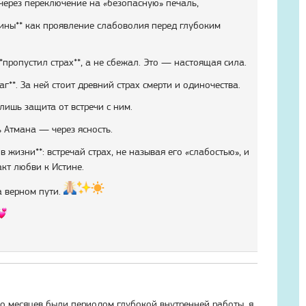
 через переключение на «безопасную» печаль,
ины** как проявление слабоволия перед глубоким
пропустил страх**, а не сбежал. Это — настоящая сила.
раг**. За ней стоит древний страх смерти и одиночества.
лишь защита от встречи с ним.
ь Атмана — через ясность.
в жизни**: встречай страх, не называя его «слабостью», и
кт любви к Истине.
а верном пути.
о месяцев были периодом глубокой внутренней работы. я