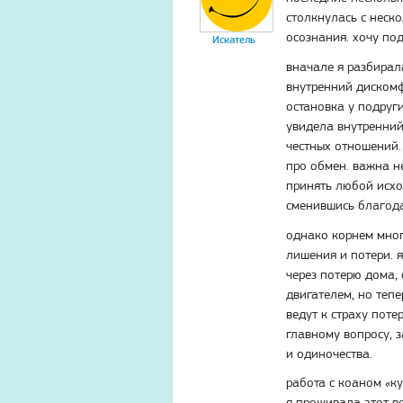
столкнулась с нес
осознания. хочу под
Искатель
вначале я разбирал
внутренний дискомф
остановка у подруги
увидела внутренни
честных отношений. 
про обмен. важна не
принять любой исхо
сменившись благод
однако корнем мног
лишения и потери. 
через потерю дома,
двигателем, но тепе
ведут к страху поте
главному вопросу, 
и одиночества.
работа с коаном «к
я проживала этот во