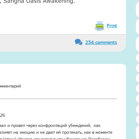
, Sangha Oasis Awakening.
Print
234 comments
омментарий
26.
зал и провел через конфронтаций убеждений, как
лияет на эмоцию и не дает ей протекать, как в моменте
 (страх). Увидел кто верит в эти убеждения. Разобрали