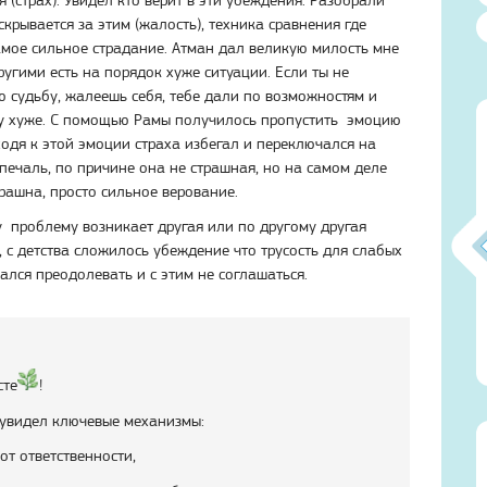
скрывается за этим (жалость), техника сравнения где
самое сильное страдание. Атман дал великую милость мне
ругими есть на порядок хуже ситуации. Если ты не
 судьбу, жалеешь себя, тебе дали по возможностям и
у хуже. С помощью Рамы получилось пропустить эмоцию
ходя к этой эмоции страха избегал и переключался на
ечаль, по причине она не страшная, но на самом деле
рашна, просто сильное верование.
 проблему возникает другая или по другому другая
, с детства сложилось убеждение что трусость для слабых
рался преодолевать и с этим не соглашаться.
0)
Атма-Вичара 2 (10.2020)
Атма-Вичара 2 (10.2020)
сте
!
 увидел ключевые механизмы:
 от ответственности,