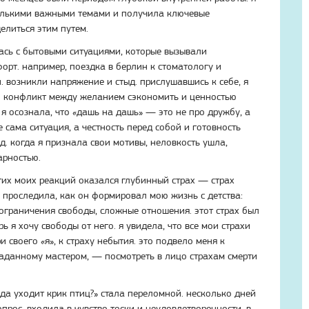
колькими важными темами и получила ключевые
елиться этим путем.
ась с бытовыми ситуациями, которые вызывали
орт. например, поездка в берлин к стоматологу и
. возникли напряжение и стыд. прислушавшись к себе, я
й конфликт между желанием сэкономить и ценностью
я осознала, что «дашь на дашь» — это не про дружбу, а
 сама ситуация, а честность перед собой и готовность
д. когда я признала свои мотивы, неловкость ушла,
арностью.
их моих реакций оказался глубинный страх — страх
я проследила, как он формировал мою жизнь с детства:
 ограничения свободы, сложные отношения. этот страх был
рь я хочу свободы от него. я увидела, что все мои страхи
ри своего «я», к страху небытия. это подвело меня к
заданному мастером, — посмотреть в лицо страхам смерти
уда уходит крик птиц?» стала переломной. несколько дней
прос, входила в чувство тоски и неудовлетворенности. в