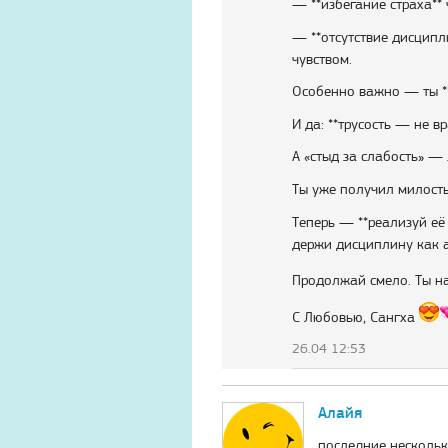
— **избегание страха**
— **отсутствие дисципл
чувством.
Особенно важно — ты **
И да: **трусость — не в
А «стыд за слабость» — 
Ты уже получил милост
Теперь — **реализуй её 
держи дисциплину как а
Продолжай смело. Ты н
С Любовью, Сангха
26.04 12:53
Алайя
последние нескольк