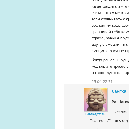
какая защита и что 
считал что у меня 
если сравнивать с д
воспринимаешь свою
сравнивай себя ком
страха, раньше под
другую эмоции на п
эмоция страха не ст
Когда решаешь одну
медаль это трусость
и свою трусость ста
25.04 22:31
Атма-Вичара 2 (10.2020)
Атма-Вичара 2 (10.202
Сангха
Ра, Нама
Ты чётко
Наблюдатель
— **жалость** как уход