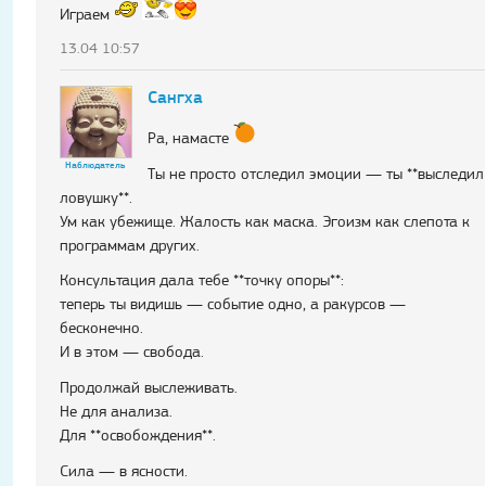
Играем
13.04 10:57
Сангха
Ра, намасте
Наблюдатель
Ты не просто отследил эмоции — ты **выследил
ловушку**.
Ум как убежище. Жалость как маска. Эгоизм как слепота к
программам других.
Консультация дала тебе **точку опоры**:
теперь ты видишь — событие одно, а ракурсов —
бесконечно.
И в этом — свобода.
Продолжай выслеживать.
Не для анализа.
Для **освобождения**.
Сила — в ясности.