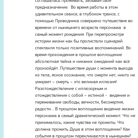
соглашалась проживать, забывая своё
предназначение. Во время работы в этом
удивительном сеансе, в глубоком трансе, с
помощью Проводника совершено путешествие во
времени от нынешнего возраста персонажа в
самый момент рождения. При перепросмотре
истории жизни как бы пролистали сценарий
спектакля только позитивных воспоминаний. Во
время прохождения в прошлое воплощение
абсолютная тайна и никаких ожиданий как всё
произойдёт. Путешествие души с момента выхода
из тела, ясное осознание, что смерти нет, никто не
умирает – смерть – это великая иллюзия!
Разотождествление с иллюзорным и
отождествление с собой – истиной - видение и
переживание свободы, вечности, бессмертия,
радости… В прошлом воплощении видение жизни
персонажа в самый драматический момент. Что не
принималось, какие чувства не прожиты. Что
должна прожить Душа в этом воплощении? Как
события в прошлом перекликаются в нынешнем?