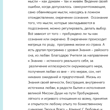
мысли – как думаем – так и живём. Видение своей
ошибки, когда допускалось самоуничтожающие,
само обвиняющие мысли, находясь в ложном
отождествлении, омрачении сознания. Осознание
того, что мысли, которые закладываются в
подсознание, можно регулировать, делать выбор.
Всё зависит от того – пробуждено ли ты как
сознание или омрачено. В омрачении происходит
матрица по роду, программа жизни из страха. А
есть другая программа с уровня Знания – райского
сна, из любви. Благодарю Учителя за направление
к Знанию – истинного реального себя, за
различение иллюзорности окружающего мира,
получения любви из вне – это мираж, сон, нет
никаких ожиданий и предпочтений. Жизнь из
Знания своей вечности, бесстрашия, внутреннего
источника любви, в радости Бытия и исполнения
великой Миссии Души на пути Пробуждения,
лёгкого и игривого отношения ко всему, принятия
и открытости любому опыту по божественному
сценарию Творца Всего – Атмана! С Любовью и