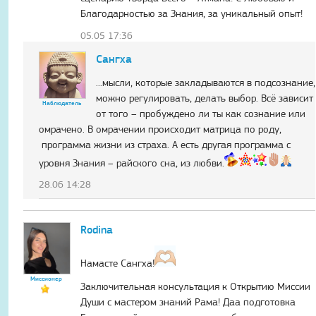
Благодарностью за Знания, за уникальный опыт!
05.05 17:36
Сангха
...мысли, которые закладываются в подсознание,
можно регулировать, делать выбор. Всё зависит
Наблюдатель
от того – пробуждено ли ты как сознание или
омрачено. В омрачении происходит матрица по роду,
программа жизни из страха. А есть другая программа с
уровня Знания – райского сна, из любви.
28.06 14:28
Rodina
Намасте Сангха!
Миссионер
Заключительная консультация к Открытию Миссии
Души с мастером знаний Рама! Даа подготовка