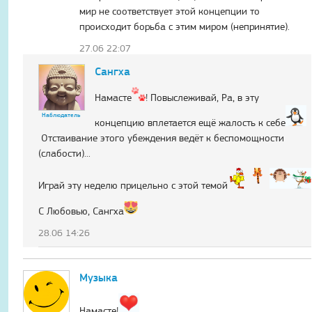
мир не соответствует этой концепции то
происходит борьба с этим миром (непринятие).
27.06 22:07
Сангха
Намасте
! Повыслеживай, Ра, в эту
Наблюдатель
концепцию вплетается ещё жалость к себе
Отстаивание этого убеждения ведёт к беспомощности
(слабости)...
Играй эту неделю прицельно с этой темой
С Любовью, Сангха
28.06 14:26
Музыка
Намасте!