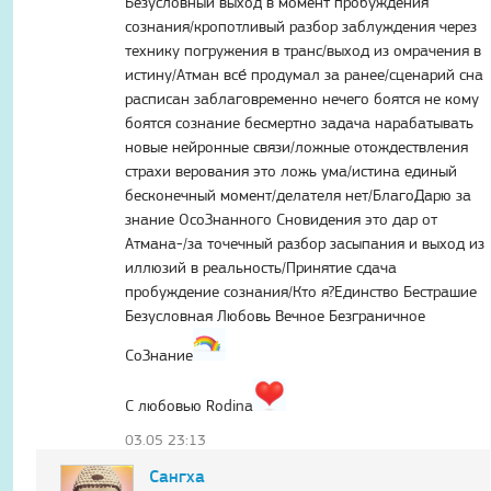
Безусловный выход в момент пробуждения
сознания/кропотливый разбор заблуждения через
технику погружения в транс/выход из омрачения в
истину/Атман все́ продумал за ранее/сценарий сна
расписан заблаговременно нечего боятся не кому
боятся сознание бесмертно задача нарабатывать
новые нейронные связи/ложные отождествления
страхи верования это ложь ума/истина единый
бесконечный момент/делателя нет/БлагоДарю за
знание ОсоЗнанного Сновидения это дар от
Атмана-/за точечный разбор засыпания и выход из
иллюзий в реальность/Принятие сдача
пробуждение сознания/Кто я?Единство Бестрашие
Безусловная Любовь Вечное Безграничное
СоЗнание
С любовью Rodina
03.05 23:13
Сангха