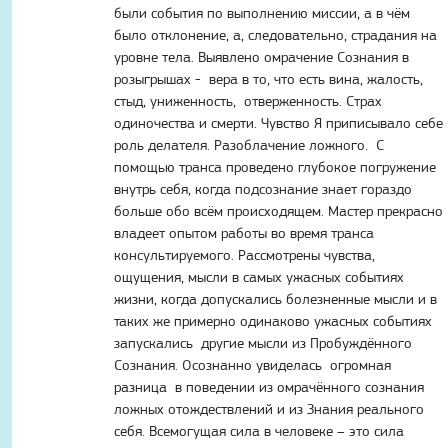
были события по выполнению миссии, а в чём
было отклонение, а, следовательно, страдания на
уровне тела. Выявлено омрачение Сознания в
розыгрышах - вера в то, что есть вина, жалость,
стыд, униженность, отверженность. Страх
одиночества и смерти. Чувство Я приписывало себе
роль делателя. Разоблачение ложного. С
помощью транса проведено глубокое погружение
внутрь себя, когда подсознание знает гораздо
больше обо всём происходящем. Мастер прекрасно
владеет опытом работы во время транса
консультируемого. Рассмотрены чувства,
ощущения, мысли в самых ужасных событиях
жизни, когда допускались болезненные мысли и в
таких же примерно одинаково ужасных событиях
запускались другие мысли из Пробуждённого
Сознания. Осознанно увиделась огромная
разница в поведении из омрачённого сознания
ложных отождествлений и из Знания реального
себя. Всемогущая сила в человеке – это сила