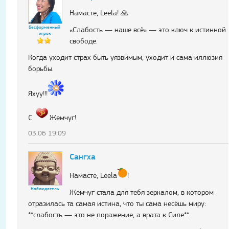
Намасте, Leela! 🙏
Бесформенный
«Слабость — наше всё» — это ключ к истинной
игрок
свободе.
Когда уходит страх быть уязвимым, уходит и сама иллюзия
борьбы.
Яхуу!!!
C
Жемчуг!
03.06 19:09
Сангха
Намасте, Leela
!
Наблюдатель
Жемчуг стала для тебя зеркалом, в котором
отразилась та самая истина, что ты сама несёшь миру:
**слабость — это не поражение, а врата к Силе**.