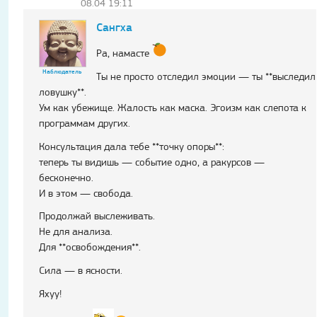
08.04 19:11
Сангха
Ра, намасте
Наблюдатель
Ты не просто отследил эмоции — ты **выследил
ловушку**.
Ум как убежище. Жалость как маска. Эгоизм как слепота к
программам других.
Консультация дала тебе **точку опоры**:
теперь ты видишь — событие одно, а ракурсов —
бесконечно.
И в этом — свобода.
Продолжай выслеживать.
Не для анализа.
Для **освобождения**.
Сила — в ясности.
Яхуу!