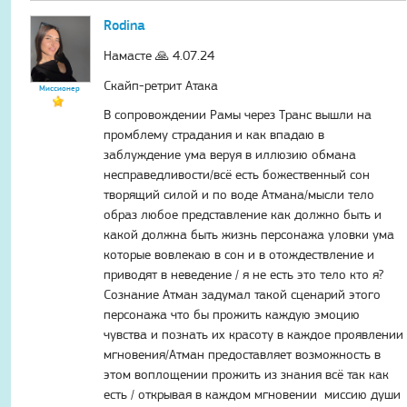
Rodina
Намасте 🙏 4.07.24
Скайп-ретрит Атака
Миссионер
В сопровождении Рамы через Транс вышли на
промблему страдания и как впадаю в
заблуждение ума веруя в иллюзию обмана
несправедливости/всё есть божественный сон
творящий силой и по воде Атмана/мысли тело
образ любое представление как должно быть и
какой должна быть жизнь персонажа уловки ума
которые вовлекаю в сон и в отождествление и
приводят в неведение / я не есть это тело кто я?
Сознание Атман задумал такой сценарий этого
персонажа что бы прожить каждую эмоцию
чувства и познать их красоту в каждое проявлении
мгновения/Атман предоставляет возможность в
этом воплощении прожить из знания всё так как
есть / открывая в каждом мгновении миссию души