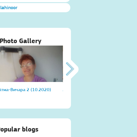
Ilahinoor
Photo Gallery
Атма-Вичара 2 (10.2020)
Атма-Вичара 2 (10.2020)
Атма
opular blogs