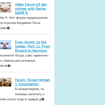
Video Forum.10 day
retreat with Rama.
GAME 9.
ейм 9. Этот форум предназначен
ля игроков Академии Лила,
граю�...
From Hunter to the
Soldier. Part 11: From
Discord to Harmony.
апомните! Когда у вас гармония -
то период для активных
ейств�...
Forum. Skype-retreat.
1 Consultation.
В комментариях, ты
можешь написать о
воём опыте игры в первый д�...