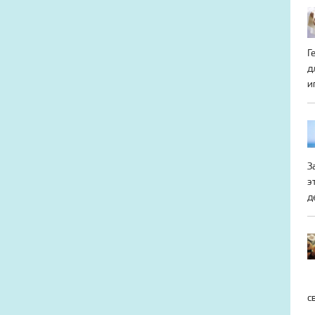
Г
д
и
З
э
д
с