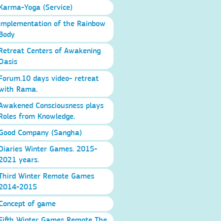
Karma-Yoga (Service)
Implementation of the Rainbow
Body
Retreat Centers of Awakening
Oasis
Forum.10 days video- retreat
with Rama.
Awakened Consciousness plays
Roles from Knowledge.
Good Company (Sangha)
Diaries Winter Games. 2015-
2021 years.
Third Winter Remote Games
2014-2015
Concept of game
Fifth Winter Games Remote The