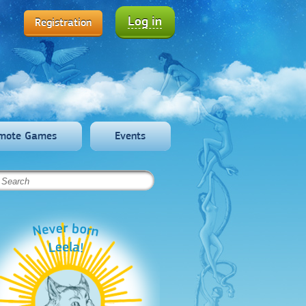
Log in
Registration
mote Games
Events
Never born
Leela!