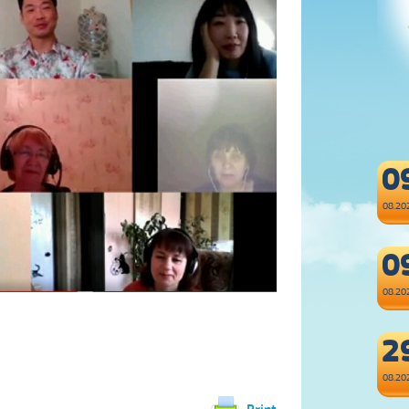
0
08.20
0
08.20
2
08.20