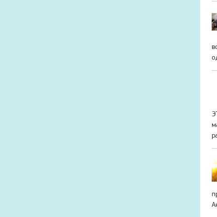
в
о
Э
м
р
п
А