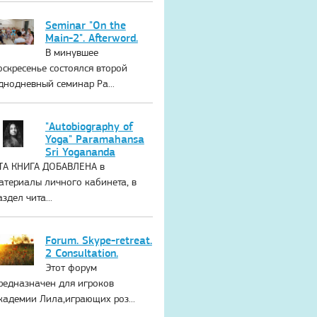
Seminar "On the
Main-2". Afterword.
В минувшее
оскресенье состоялся второй
днодневный семинар Ра...
"Autobiography of
Yoga" Paramahansa
Sri Yogananda
ТА КНИГА ДОБАВЛЕНА в
атериалы личного кабинета, в
аздел чита...
Forum. Skype-retreat.
2 Consultation.
Этот форум
редназначен для игроков
кадемии Лила,играющих роз...