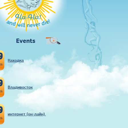
Ha-Ha!
and will never die!
Events
9
Находка
26
9
Владивосток
26
9
интернет (он-лайн).
26