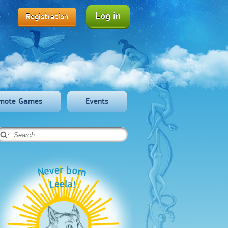
Log in
Registration
mote Games
Events
Never born
Leela!