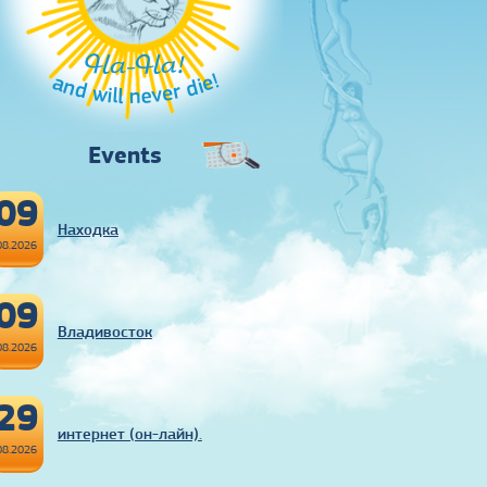
Ha-Ha!
and will never die!
Events
09
Находка
08.2026
09
Владивосток
08.2026
29
интернет (он-лайн).
08.2026